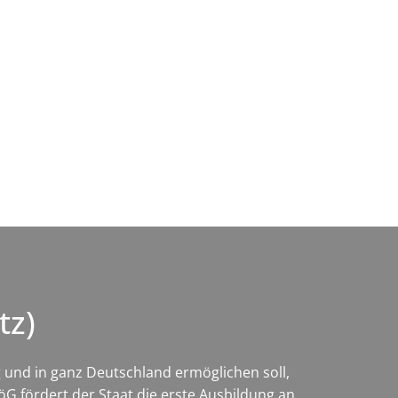
Wirtschaft & Zukunftsregion
tz)
g und in ganz Deutschland ermöglichen soll,
öG fördert der Staat die erste Ausbildung an