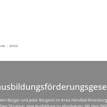
Leben in HEF-ROF
Landkreis & Verwaltung
hilfe
BAföG
ausbildungsförderungsgese
 jedem Bürger und jeder Bürgerin im Kreis Hersfeld-Rotenbur
chen Situation, eine Ausbildung zu absolvieren. Mit dem BAf