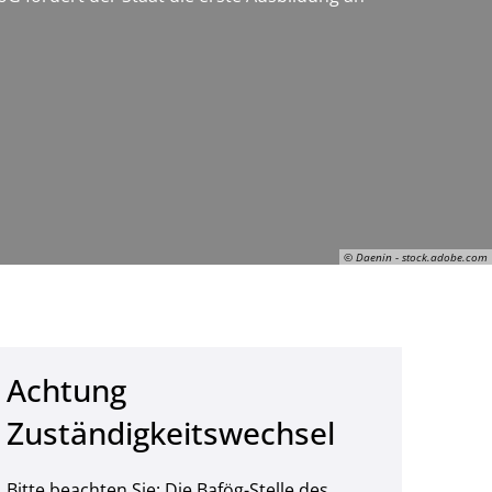
© Daenin - stock.adobe.com
Achtung
Daenin Arnee, © Daenin - stock.adobe.com
Zuständigkeitswechsel
Bitte beachten Sie: Die Bafög-Stelle des