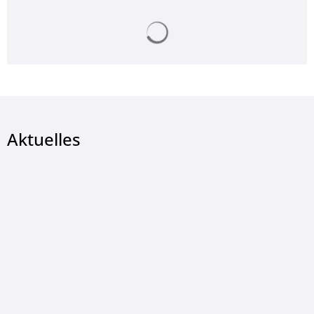
Suchergebnisse werden ge
© nattanan23 - pixabay.com
Aktuelles