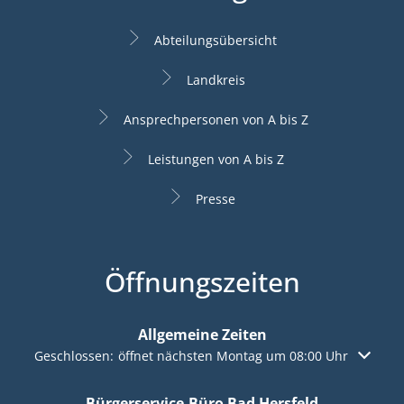
Abteilungsübersicht
Landkreis
Ansprechpersonen von A bis Z
Leistungen von A bis Z
Presse
Öffnungszeiten
Allgemeine Zeiten
Klicken, um weitere Öffnungs- oder Schließzeiten auszuble
Geschlossen:
öffnet nächsten Montag um 08:00 Uhr
Bürgerservice-Büro Bad Hersfeld