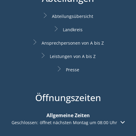
Abteilungsübersicht
Landkreis
Ansprechpersonen von A bis Z
Leistungen von A bis Z
Presse
Öffnungszeiten
Allgemeine Zeiten
Klicken, um weitere Öffnungs- oder Schließzeiten auszuble
Geschlossen:
öffnet nächsten Montag um 08:00 Uhr