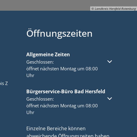
© Landkreis Hersfeld-Rotenburg
Öffnungszeiten
© Landkreis Hersfeld-Rotenburg
Allgemeine Zeiten
Klicken, um weitere Öffnungs- oder Schließzeiten a
Geschlossen:
öffnet nächsten Montag um 08:00
Uhr
is Z
Bürgerservice-Büro Bad Hersfeld
Klicken, um weitere Öffnungs- oder Schließzeiten a
Geschlossen:
öffnet nächsten Montag um 08:00
Uhr
Einzelne Bereiche können
abweichende Öffnungszeiten haben.