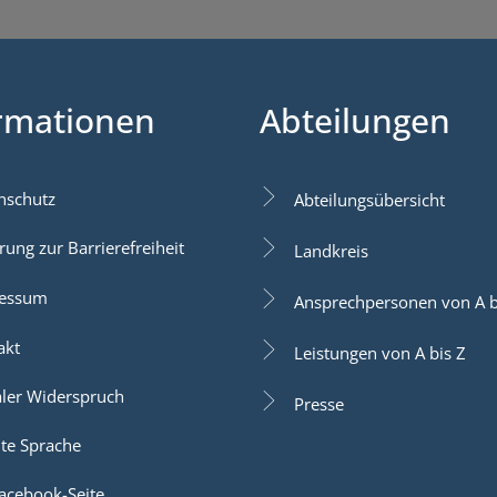
rmationen
Abteilungen
nschutz
Abteilungsübersicht
rung zur Barrierefreiheit
Landkreis
essum
Ansprechpersonen von A b
akt
Leistungen von A bis Z
aler Widerspruch
Presse
hte Sprache
acebook-Seite