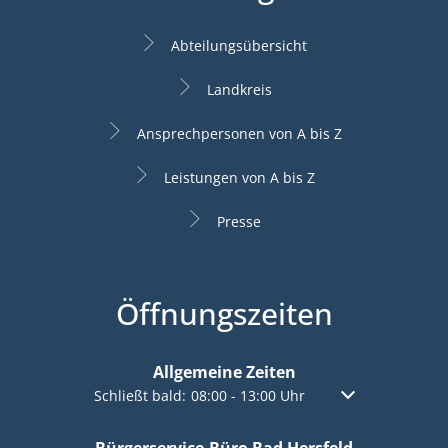
Abteilungsübersicht
Landkreis
Ansprechpersonen von A bis Z
Leistungen von A bis Z
Presse
Öffnungszeiten
Allgemeine Zeiten
Klicken, um weitere Öffnungs- oder Schließzeiten a
Schließt bald:
08:00
-
13:00
Uhr
Von 08:00 bis 13:
Bürgerservice-Büro Bad Hersfeld