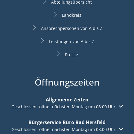
Abteilungsübersicht
Landkreis
Ansprechpersonen von A bis Z
Leistungen von A bis Z
Presse
Öffnungszeiten
Allgemeine Zeiten
Klicken, um weitere Öffnungs- oder Schließzeiten auszuble
Geschlossen:
öffnet nächsten Montag um 08:00 Uhr
Bürgerservice-Büro Bad Hersfeld
Klicken, um weitere Öffnungs- oder Schließzeiten auszuble
Geschlossen:
öffnet nächsten Montag um 08:00 Uhr