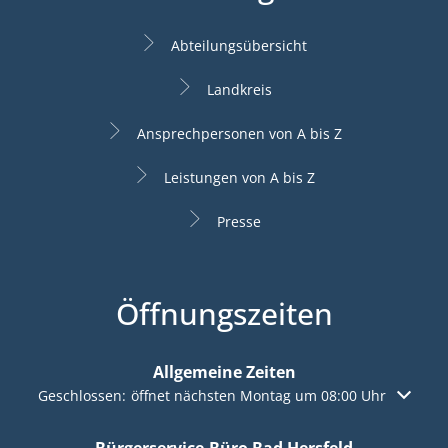
Abteilungsübersicht
Landkreis
Ansprechpersonen von A bis Z
Leistungen von A bis Z
Presse
Öffnungszeiten
Allgemeine Zeiten
Klicken, um weitere Öffnungs- oder Schließzeiten auszuble
Geschlossen:
öffnet nächsten Montag um 08:00 Uhr
Bürgerservice-Büro Bad Hersfeld