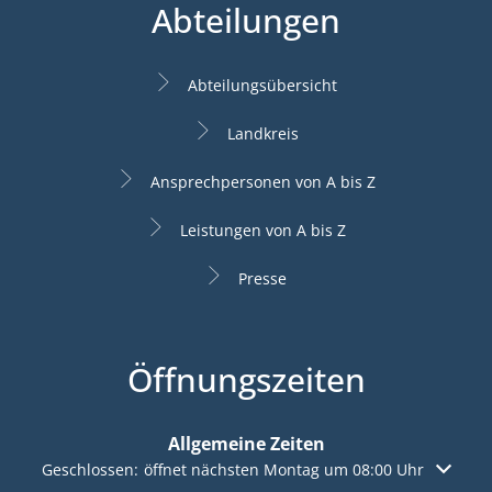
Abteilungen
Abteilungsübersicht
Landkreis
Ansprechpersonen von A bis Z
Leistungen von A bis Z
Presse
Öffnungszeiten
Allgemeine Zeiten
Klicken, um weitere Öffnungs- oder Schließzeiten auszuble
Geschlossen:
öffnet nächsten Montag um 08:00 Uhr