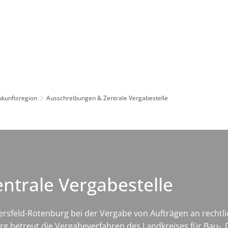
Leben in HEF-ROF
Landkreis & Verwaltung
ukunftsregion
Ausschreibungen & Zentrale Vergabestelle
ntrale Vergabestelle
 Hersfeld-Rotenburg bei der Vergabe von Aufträgen an recht
g betreut die Vergabeverfahren des Landkreises für Bau-, D