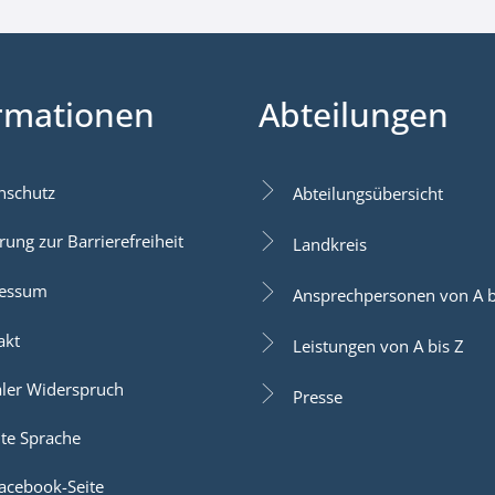
rmationen
Abteilungen
nschutz
Abteilungsübersicht
rung zur Barrierefreiheit
Landkreis
essum
Ansprechpersonen von A b
akt
Leistungen von A bis Z
aler Widerspruch
Presse
hte Sprache
acebook-Seite