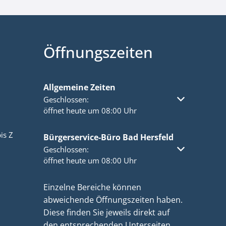
Öffnungszeiten
Allgemeine Zeiten
Klicken, um weitere Öffnungs- oder Schließzeiten a
Geschlossen:
öffnet heute um 08:00 Uhr
is Z
Bürgerservice-Büro Bad Hersfeld
Klicken, um weitere Öffnungs- oder Schließzeiten a
Geschlossen:
öffnet heute um 08:00 Uhr
Einzelne Bereiche können
abweichende Öffnungszeiten haben.
Diese finden Sie jeweils direkt auf
den entsprechenden Unterseiten.