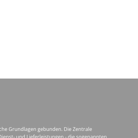
Wirtschaft & Zukunftsregion
liche Grundlagen gebunden. Die Zentrale
ienst- und Lieferleistungen - die sogenannten