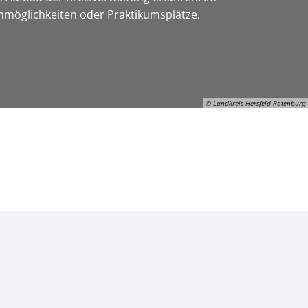
enmöglichkeiten oder Praktikumsplätze.
© Landkreis Hersfeld-Rotenburg
ON-Gerhard-Manns, © Landkreis Hersfeld-Rotenburg