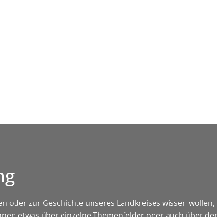
Leben in HEF-ROF
Landkreis & Verwaltung
ng
kten oder zur Geschichte unseres Landkreises wissen wollen, hi
nnen etwas über einzelne Themenfelder oder auch über den