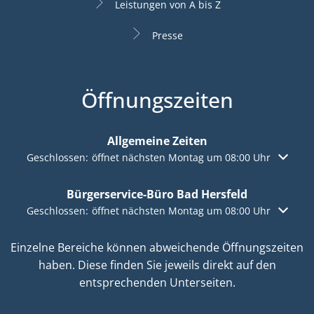
Leistungen von A bis Z
Presse
Öffnungszeiten
Allgemeine Zeiten
Klicken, um weitere Öffnungs- oder Schließzeiten auszuble
Geschlossen:
öffnet nächsten Montag um 08:00 Uhr
Bürgerservice-Büro Bad Hersfeld
Klicken, um weitere Öffnungs- oder Schließzeiten auszuble
Geschlossen:
öffnet nächsten Montag um 08:00 Uhr
Einzelne Bereiche können abweichende Öffnungszeiten
haben. Diese finden Sie jeweils direkt auf den
entsprechenden Unterseiten.