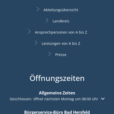
Abteilungsübersicht
Landkreis
Ansprechpersonen von A bis Z
Leistungen von A bis Z
Presse
Öffnungszeiten
Allgemeine Zeiten
Klicken, um weitere Öffnungs- oder Schließzeiten auszuble
Geschlossen:
öffnet nächsten Montag um 08:00 Uhr
Bürgerservice-Büro Bad Hersfeld