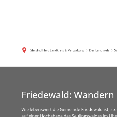
Sie sind hier:
Landkreis & Verwaltung
Der Landkreis
S
Friedewald: Wandern i
Wie lebenswert die Gemeinde Friedewald ist, ste
auf einer Hochebene des Seulingswaldes im Über