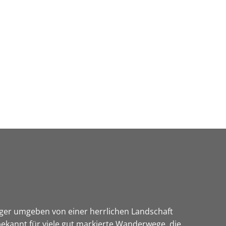
Wirtschaft & Zukunftsregion
ürger umgeben von einer herrlichen Landschaft
ekannt für viele gut markierte Wanderwege, die