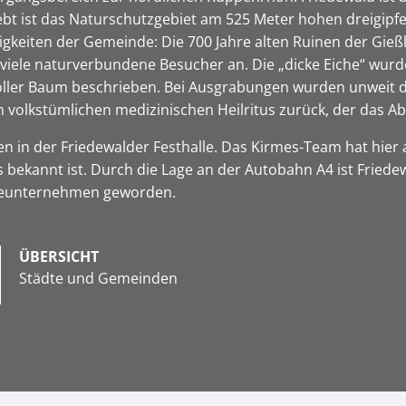
bt ist das Naturschutzgebiet am 525 Meter hohen dreigipfel
gkeiten der Gemeinde: Die 700 Jahre alten Ruinen der Gieß
ele naturverbundene Besucher an. Die „dicke Eiche“ wurde
oller Baum beschrieben. Bei Ausgrabungen wurden unweit 
volkstümlichen medizinischen Heilritus zurück, der das Abs
eiben in der Friedewalder Festhalle. Das Kirmes-Team hat h
s bekannt ist. Durch die Lage an der Autobahn A4 ist Frie
trieunternehmen geworden.
ÜBERSICHT
Städte und Gemeinden