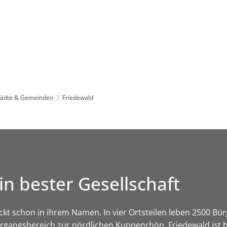
Leben in HEF-ROF
Landkreis & Verwaltung
tädte & Gemeinden
Friedewald
n bester Gesellschaft
ckt schon in ihrem Namen. In vier Ortsteilen leben 2500 B
gangsbereich zur nördlichen Kuppenrhön. Friedewald ist b