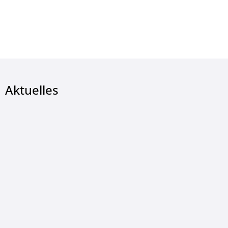
Aktuelles
© klimkin - pixabay.com