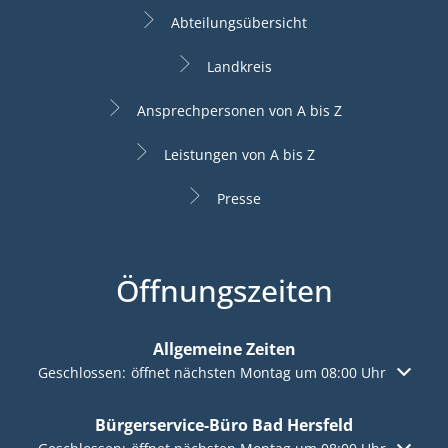
Abteilungsübersicht
Landkreis
Ansprechpersonen von A bis Z
Leistungen von A bis Z
Presse
Öffnungszeiten
Allgemeine Zeiten
Klicken, um weitere Öffnungs- oder Schließzeiten auszuble
Geschlossen:
öffnet nächsten Montag um 08:00 Uhr
Bürgerservice-Büro Bad Hersfeld