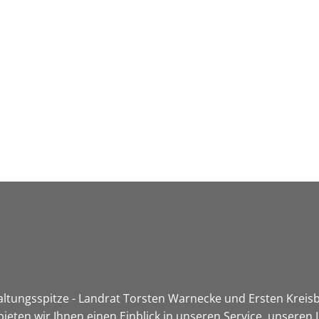
Leben in HEF-ROF
Landkreis & Verwaltung
tungsspitze - Landrat Torsten Warnecke und Ersten Kreisbe
ieten wir Ihnen einen Einblick in unseren Service, unsere