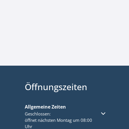
Öffnungszeiten
Allgemeine Zeiten
Klicken, um weitere Öffnungs- oder Schließzeiten a
Geschlossen:
öffnet nächsten Montag um 08:00
Uhr