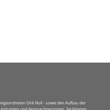
Wirtschaft & Zukunftsregion
igeordneten Dirk Noll - sowie den Aufbau der
n Leistungen und Ansprechpersonen. Sie können