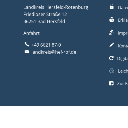
Landkreis Hersfeld-Rotenburg
Date
Friedloser Straße 12
Erklä
36251 Bad Hersfeld
Anfahrt
Impr
+49 6621 87-0
Kont
landkreis@hef-rof.de
Digit
Leic
Zur F