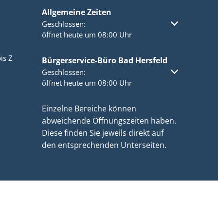
Allgemeine Zeiten
Klicken, um weitere Öffnungs- oder Schließzeiten a
Geschlossen:
öffnet heute um 08:00 Uhr
is Z
Bürgerservice-Büro Bad Hersfeld
Klicken, um weitere Öffnungs- oder Schließzeiten a
Geschlossen:
öffnet heute um 08:00 Uhr
Einzelne Bereiche können
abweichende Öffnungszeiten haben.
Diese finden Sie jeweils direkt auf
den entsprechenden Unterseiten.