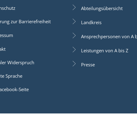
nschutz
Abteilungsübersicht
rung zur Barrierefreiheit
Landkreis
essum
Ansprechpersonen von A b
akt
Leistungen von A bis Z
aler Widerspruch
Presse
hte Sprache
acebook-Seite