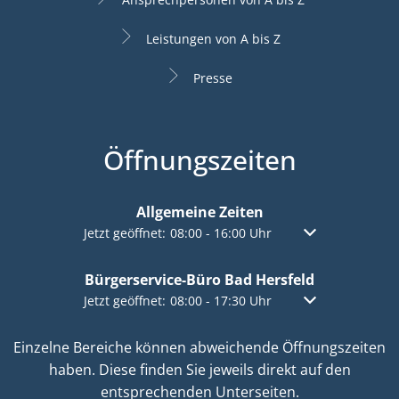
Leistungen von A bis Z
Presse
Öffnungszeiten
Allgemeine Zeiten
Klicken, um weitere Öffnungs- oder Schließzeiten a
Jetzt geöffnet:
08:00
-
16:00
Uhr
Von 08:00 bis 16:
Bürgerservice-Büro Bad Hersfeld
Klicken, um weitere Öffnungs- oder Schließzeiten a
Jetzt geöffnet:
08:00
-
17:30
Uhr
Von 08:00 bis 17:
Einzelne Bereiche können abweichende Öffnungszeiten
haben. Diese finden Sie jeweils direkt auf den
entsprechenden Unterseiten.