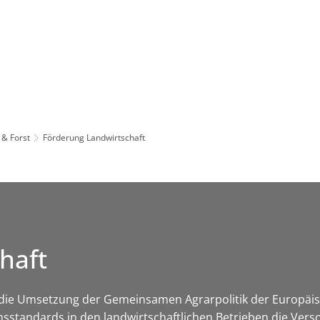
Leben in HEF-ROF
Landkreis & Verwaltung
 & Forst
Förderung Landwirtschaft
haft
t die Umsetzung der Gemeinsamen Agrarpolitik der Europäis
standards in den landwirtschaftlichen Betrieben die Ver