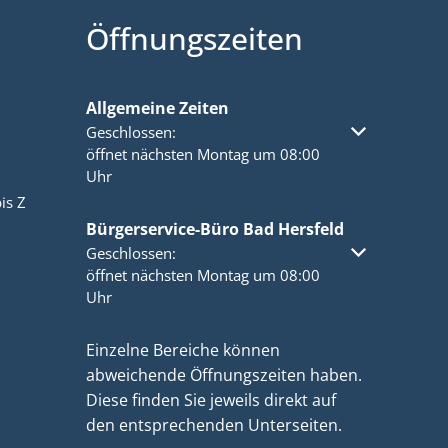
Öffnungszeiten
Allgemeine Zeiten
Klicken, um weitere Öffnungs- oder Schließzeiten a
Geschlossen:
öffnet nächsten Montag um 08:00
Uhr
is Z
Bürgerservice-Büro Bad Hersfeld
Klicken, um weitere Öffnungs- oder Schließzeiten a
Geschlossen:
öffnet nächsten Montag um 08:00
Uhr
Einzelne Bereiche können
abweichende Öffnungszeiten haben.
Diese finden Sie jeweils direkt auf
den entsprechenden Unterseiten.