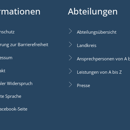
rmationen
Abteilungen
nschutz
Abteilungsübersicht
rung zur Barrierefreiheit
Landkreis
essum
Ansprechpersonen von A b
akt
Leistungen von A bis Z
aler Widerspruch
Presse
hte Sprache
acebook-Seite