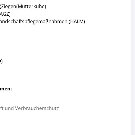
e(Ziegen(Mutterkühe)
(AGZ)
Landschaftspflegemaßnahmen (HALM)
D)
mmen:
aft und Verbraucherschutz