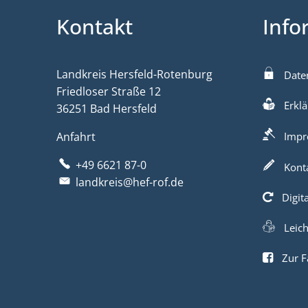
Kontakt
Info
Landkreis Hersfeld-Rotenburg
Date
Friedloser Straße 12
Erklä
36251 Bad Hersfeld
Anfahrt
Impr
+49 6621 87-0
Kont
landkreis@hef-rof.de
Digit
Leic
Zur F