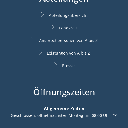
Abteilungsübersicht
Landkreis
Ansprechpersonen von A bis Z
Leistungen von A bis Z
Presse
Öffnungszeiten
Allgemeine Zeiten
Klicken, um weitere Öffnungs- oder Schließzeiten auszuble
Geschlossen:
öffnet nächsten Montag um 08:00 Uhr