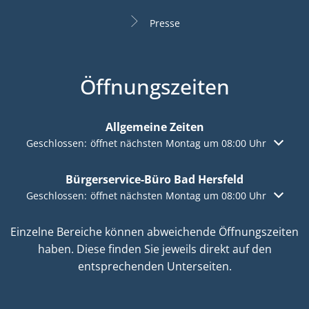
Presse
Öffnungszeiten
Allgemeine Zeiten
Klicken, um weitere Öffnungs- oder Schließzeiten auszuble
Geschlossen:
öffnet nächsten Montag um 08:00 Uhr
Bürgerservice-Büro Bad Hersfeld
Klicken, um weitere Öffnungs- oder Schließzeiten auszuble
Geschlossen:
öffnet nächsten Montag um 08:00 Uhr
Einzelne Bereiche können abweichende Öffnungszeiten
haben. Diese finden Sie jeweils direkt auf den
entsprechenden Unterseiten.