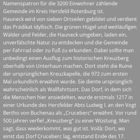
Namenspatron für die 3200 Einwohner zählende
Gemeinde im Kreis Hersfeld-Rotenburg ist.
Hauneck wird von sieben Ortseilen gebildet und verdient
das Prädikat idyllisch. Die grünen Hügel und weitläufigen
Wälder und Felder, die Hauneck umgeben, laden ein,
unverfälschte Natur zu entdecken und die Gemeinde
per Fahrrad oder zu Fuß zu erkunden. Dabei sollte man
unbedingt einen Ausflug zum historischen Kreuzberg
oberhalb von Unterhaun machen. Dort steht die Ruine
der ursprünglichen Kreuzkapelle, die 972 zum ersten
Mal urkundlich erwähnt wurde. Sie diente ursprünglich
wahrscheinlich als Wallfahrtsort. Das Dorf, in dem sich
die Menschen hier ansiedelten, wurde erstmals 1217 in
einer Urkunde des Hersfelder Abts Ludwig I. an den Vogt
Bertho von Buchenau als „Cruceberc“ erwähnt. Vor rund
500 Jahren verfiel „Kreuzberg“ zu einer Wüstung. Man
sagt, dass wiederkommt, was gut ist. Voilà: Dort, wo
einst das Dorf Cruceberc lag, entstand Ende des 17.