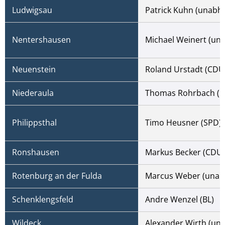
Ludwigsau
Patrick Kuhn (unabh
Nentershausen
Michael Weinert (un
Neuenstein
Roland Urstadt (CDU
Niederaula
Thomas Rohrbach (u
Philippsthal
Timo Heusner (SPD)
Ronshausen
Markus Becker (CDU)
Rotenburg an der Fulda
Marcus Weber (unab
Schenklengsfeld
Andre Wenzel (BL)
Wildeck
Alexander Wirth (un