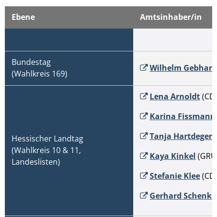
Ebene
Amtsinhaber/in
© Day Of Victory Stu - stock.adobe.com
Bundestag
Wilhelm Gebhard
(Wahlkreis 169)
Lena Arnoldt
(CD
Karina Fissmann
Tanja Hartdegen
Hessischer Landtag
(Wahlkreis 10 & 11,
Kaya Kinkel
(GRÜ
Landeslisten)
Stefanie Klee
(CD
Gerhard Schenk
(