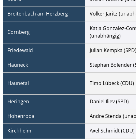
Breitenbach am Herzberg
Volker Jaritz (unabhä
Katja Gonzalez-Cont
Cornberg
(unabhängig)
Friedewald
Julian Kempka (SPD)
Hauneck
Stephan Bolender (S
Haunetal
Timo Lübeck (CDU)
Heringen
Daniel Iliev (SPD)
Hohenroda
Andre Stenda (unabh
Kirchheim
Axel Schmidt (CDU)