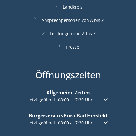
Landkreis
Ansprechpersonen von A bis Z
Leistungen von A bis Z
Presse
Öffnungszeiten
Allgemeine Zeiten
Klicken, um weitere Öffnungs- oder Schließzeiten a
Jetzt geöffnet:
08:00
-
17:30
Uhr
Von 08:00 bis 17:
Bürgerservice-Büro Bad Hersfeld
Klicken, um weitere Öffnungs- oder Schließzeiten a
Jetzt geöffnet:
08:00
-
17:30
Uhr
Von 08:00 bis 17: