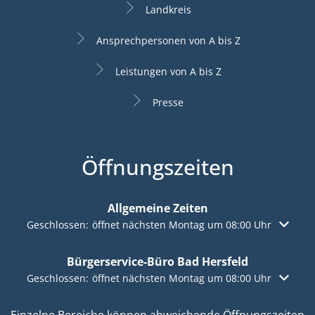
Landkreis
Ansprechpersonen von A bis Z
Leistungen von A bis Z
Presse
Öffnungszeiten
Allgemeine Zeiten
Klicken, um weitere Öffnungs- oder Schließzeiten auszuble
Geschlossen:
öffnet nächsten Montag um 08:00 Uhr
Bürgerservice-Büro Bad Hersfeld
Klicken, um weitere Öffnungs- oder Schließzeiten auszuble
Geschlossen:
öffnet nächsten Montag um 08:00 Uhr
Einzelne Bereiche können abweichende Öffnungszeiten