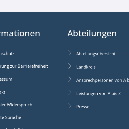
rmationen
Abteilungen
nschutz
Abteilungsübersicht
rung zur Barrierefreiheit
Landkreis
essum
Ansprechpersonen von A b
akt
Leistungen von A bis Z
aler Widerspruch
Presse
hte Sprache