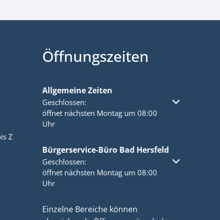
Öffnungszeiten
Allgemeine Zeiten
Klicken, um weitere Öffnungs- oder Schließzeiten a
Geschlossen:
öffnet nächsten Montag um 08:00
Uhr
is Z
Bürgerservice-Büro Bad Hersfeld
Klicken, um weitere Öffnungs- oder Schließzeiten a
Geschlossen:
öffnet nächsten Montag um 08:00
Uhr
Einzelne Bereiche können