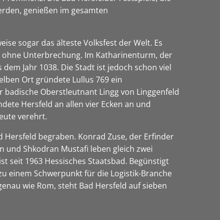
 werden, genießen im gesamten
weise sogar das älteste Volksfest der Welt. Es
er, ohne Unterbrechung. Im Katharinenturm, der
dem Jahr 1038. Die Stadt ist jedoch schon viel
selben Ort gründete Lullus 769 ein
er badische Oberstleutnant Lingg von Linggenfeld
ndete Hersfeld an allen vier Ecken an und
eute verehrt.
ad Hersfeld begraben. Konrad Zuse, der Erfinder
n und Shkodran Mustafi leben gleich zwei
st seit 1963 Hessisches Staatsbad. Begünstigt
zu einem Schwerpunkt für die Logistik-Branche
 genau wie Rom, steht Bad Hersfeld auf sieben