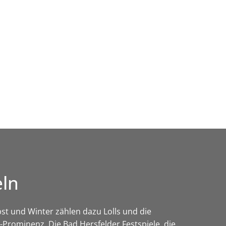
Wirtschaft & Zukunftsregion
eln
st und Winter zählen dazu Lolls und die
Prominenz. Die Bad Hersfelder Festspiele, die