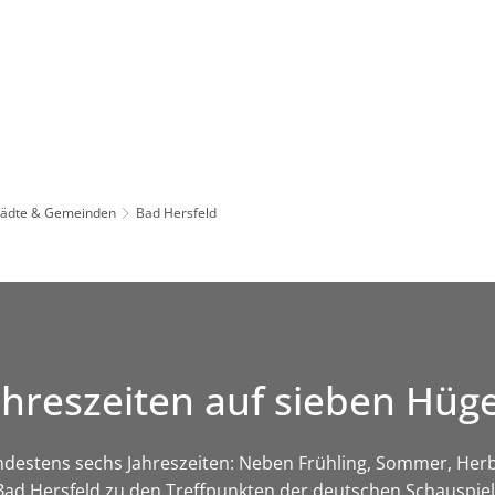
Leben in HEF-ROF
Landkreis & Verwaltung
tädte & Gemeinden
Bad Hersfeld
ahreszeiten auf sieben Hüg
ndestens sechs Jahreszeiten: Neben Frühling, Sommer, Herb
Bad Hersfeld zu den Treffpunkten der deutschen Schauspiel-