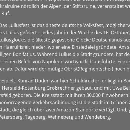
kralruine nördlich der Alpen, der Stiftsruine, veranstaltet
 Ruf.
 Das Lullusfest ist das älteste deutsche Volksfest, möglicher
rs Lullus gefeiert – jedes Jahr in der Woche des 16. Oktob
ullusglocke, die älteste gegossene Glocke Deutschlands aus 
m Haerulfisfelt nieder, wo er eine Einsiedelei gründete. Am 
iligen Bonifatius. Während Lullus die Stadt gründete, hat d
 er einen Befehl von Napoleon wortwörtlich ausführte. Er zü
nen ab. Dafür wird der mutige Obrist(Regimentschef) noch h
spielt: Konrad Duden war hier Schuldirektor, er liegt in B
es Hersfeld-Rotenburg Großrechner gebaut, und mit Uwe Bei
sfeld geboren. Die Kreisstadt mit ihren 30.000 Einwohnern i
 hervorragende Verkehrsanbindung ist die Stadt im Grünen 
 Stadt, die gleich über zwei Amazon-Standorte verfügt. Und,
 Petersberg, Tageberg, Wehneberg und Wendeberg.