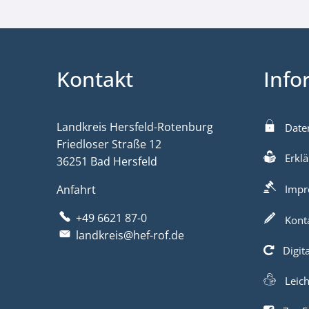
Kontakt
Info
Landkreis Hersfeld-Rotenburg
Date
Friedloser Straße 12
Erklä
36251 Bad Hersfeld
Anfahrt
Impr
+49 6621 87-0
Kont
landkreis@hef-rof.de
Digit
Leic