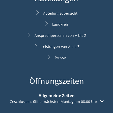
Abteilungsübersicht
Landkreis
Ansprechpersonen von A bis Z
Leistungen von A bis Z
Presse
Öffnungszeiten
Allgemeine Zeiten
Klicken, um weitere Öffnungs- oder Schließzeiten auszuble
Geschlossen:
öffnet nächsten Montag um 08:00 Uhr