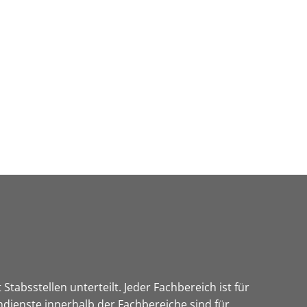
Wirtschaft & Zukunftsregion
tabsstellen unterteilt. Jeder Fachbereich ist für
hdienste innerhalb der Fachbereiche sind für