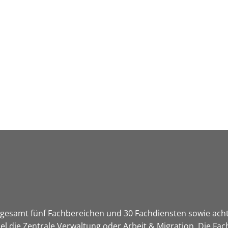
Leben in HEF-ROF
Landkreis & Verwaltung
sgesamt fünf Fachbereichen und 30 Fachdiensten sowie acht S
l die Zentrale Verwaltung oder Arbeit & Migration. Die Fac