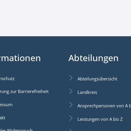
rmationen
Abteilungen
nschutz
Abteilungsübersicht
rung zur Barrierefreiheit
Landkreis
essum
Ansprechpersonen von A b
akt
Leistungen von A bis Z
aler Widerspruch