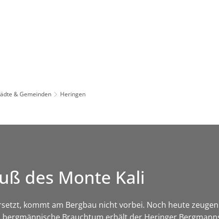
Leben in HEF-ROF
Landkreis & Verwaltung
tädte & Gemeinden
Heringen
uß des Monte Kali
rsetzt, kommt am Bergbau nicht vorbei. Noch heute zeugen 
s bergmännische Brauchtum erhält der Heringer Bergmannsv