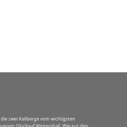
Wirtschaft & Zukunftsregion
die zwei Kaliberge vom wichtigsten
erein Glückauf Wintershall. Wie gut dies