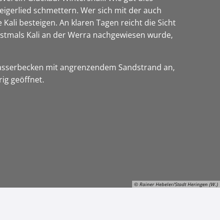
teigerlied schmettern. Wer sich mit der auch
ali besteigen. An klaren Tagen reicht die Sicht
rstmals Kali an der Werra nachgewiesen wurde,
rwasserbecken mit angrenzendem Sandstrand an,
ig geöffnet.
© Rainer Hebeler/Stadt Heringen (W.)