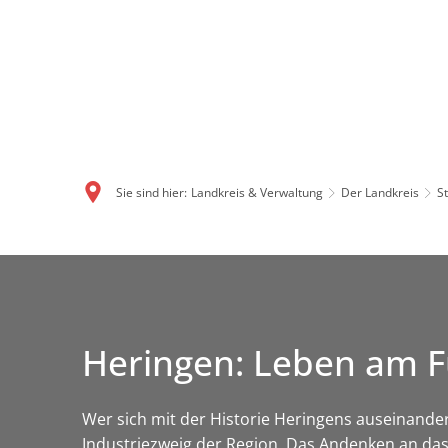
Sie sind hier:
Landkreis & Verwaltung
Der Landkreis
S
Heringen: Leben am F
Wer sich mit der Historie Heringens auseinande
Industriezweig der Region. Das Andenken an da