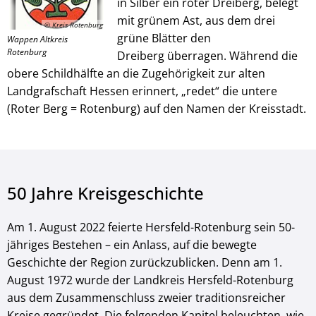
in Silber ein roter Dreiberg, belegt
mit grünem Ast, aus dem drei
© Kreis Rotenburg
grüne Blätter den
Wappen Altkreis
Rotenburg
Dreiberg überragen. Während die
obere Schildhälfte an die Zugehörigkeit zur alten
Landgrafschaft Hessen erinnert, „redet“ die untere
(Roter Berg = Rotenburg) auf den Namen der Kreisstadt.
50 Jahre Kreisgeschichte
Am 1. August 2022 feierte Hersfeld-Rotenburg sein 50-
jähriges Bestehen – ein Anlass, auf die bewegte
Geschichte der Region zurückzublicken. Denn am 1.
August 1972 wurde der Landkreis Hersfeld-Rotenburg
aus dem Zusammenschluss zweier traditionsreicher
Kreise gegründet. Die folgenden Kapitel beleuchten, wie