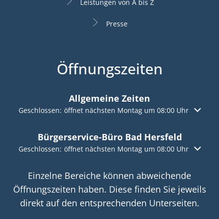
Leistungen von A bis Z
Presse
Öffnungszeiten
Allgemeine Zeiten
Klicken, um weitere Öffnungs- oder Schließzeiten auszuble
Geschlossen:
öffnet nächsten Montag um 08:00 Uhr
Bürgerservice-Büro Bad Hersfeld
Klicken, um weitere Öffnungs- oder Schließzeiten auszuble
Geschlossen:
öffnet nächsten Montag um 08:00 Uhr
Einzelne Bereiche können abweichende
Öffnungszeiten haben. Diese finden Sie jeweils
direkt auf den entsprechenden Unterseiten.