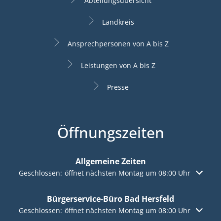
Abteilungsübersicht
Landkreis
Ansprechpersonen von A bis Z
Leistungen von A bis Z
Presse
Öffnungszeiten
Allgemeine Zeiten
Klicken, um weitere Öffnungs- oder Schließzeiten auszuble
Geschlossen:
öffnet nächsten Montag um 08:00 Uhr
Bürgerservice-Büro Bad Hersfeld
Klicken, um weitere Öffnungs- oder Schließzeiten auszuble
Geschlossen:
öffnet nächsten Montag um 08:00 Uhr