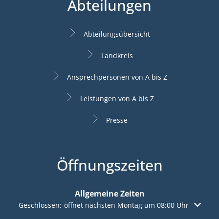
Abteilungen
Abteilungsübersicht
Landkreis
Ansprechpersonen von A bis Z
Leistungen von A bis Z
Presse
Öffnungszeiten
Allgemeine Zeiten
Klicken, um weitere Öffnungs- oder Schließzeiten auszuble
Geschlossen:
öffnet nächsten Montag um 08:00 Uhr