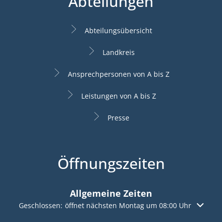
Abteilungen
Abteilungsübersicht
Landkreis
Ansprechpersonen von A bis Z
Leistungen von A bis Z
Presse
Öffnungszeiten
Allgemeine Zeiten
Klicken, um weitere Öffnungs- oder Schließzeiten auszuble
Geschlossen:
öffnet nächsten Montag um 08:00 Uhr