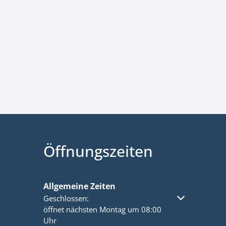
Öffnungszeiten
Allgemeine Zeiten
Klicken, um weitere Öffnungs- oder Schließzeiten a
Geschlossen:
öffnet nächsten Montag um 08:00
Uhr