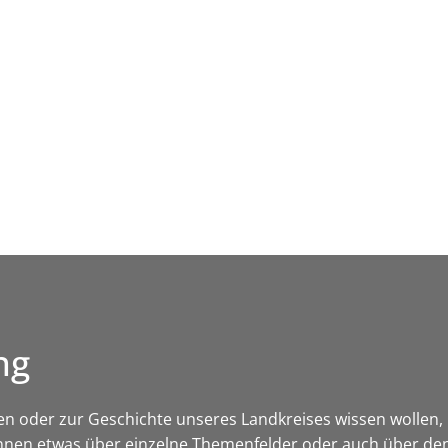
Leben in HEF-ROF
Landkreis & Verwaltung
ng
kten oder zur Geschichte unseres Landkreises wissen wollen, hi
nnen etwas über einzelne Themenfelder oder auch über den