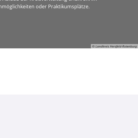
enmöglichkeiten oder Praktikumsplätze.
© Landkreis Hersfeld-Rotenburg
ON-Gerhard-Manns, © Landkreis Hersfeld-Rotenburg