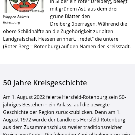
in Silber ein roter Dreiberg, belegt
mit grünem Ast, aus dem drei
© Kreis Rotenburg
grüne Blätter den
Wappen Altkreis
Rotenburg
Dreiberg überragen. Während die
obere Schildhälfte an die Zugehörigkeit zur alten
Landgrafschaft Hessen erinnert, „redet“ die untere
(Roter Berg = Rotenburg) auf den Namen der Kreisstadt.
50 Jahre Kreisgeschichte
Am 1. August 2022 feierte Hersfeld-Rotenburg sein 50-
jähriges Bestehen – ein Anlass, auf die bewegte
Geschichte der Region zurückzublicken. Denn am 1.
August 1972 wurde der Landkreis Hersfeld-Rotenburg
aus dem Zusammenschluss zweier traditionsreicher
Kreise gegründet. Die folgenden Kapitel beleuchten, wie