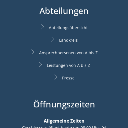
Abteilungen
Abteilungsübersicht
Landkreis
Ansprechpersonen von A bis Z
Leistungen von A bis Z
Presse
Öffnungszeiten
Allgemeine Zeiten
Klicken, um weitere Öffnungs- oder Schließzeiten aus
Geschlossen:
öffnet heute um 08:00 Uhr