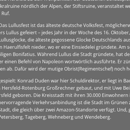
kralruine nördlich der Alpen, der Stiftsruine, veranstaltet
 Ruf.
 Das Lullusfest ist das älteste deutsche Volksfest, möglicher
rs Lullus gefeiert – jedes Jahr in der Woche des 16. Oktob
ullusglocke, die älteste gegossene Glocke Deutschlands aus 
m Haerulfisfelt nieder, wo er eine Einsiedelei gründete. Am 
iligen Bonifatius. Während Lullus die Stadt gründete, hat d
 er einen Befehl von Napoleon wortwörtlich ausführte. Er zü
nen ab. Dafür wird der mutige Obrist(Regimentschef) noch h
spielt: Konrad Duden war hier Schuldirektor, er liegt in B
es Hersfeld-Rotenburg Großrechner gebaut, und mit Uwe Bei
sfeld geboren. Die Kreisstadt mit ihren 30.000 Einwohnern i
 hervorragende Verkehrsanbindung ist die Stadt im Grünen 
 Stadt, die gleich über zwei Amazon-Standorte verfügt. Und,
 Petersberg, Tageberg, Wehneberg und Wendeberg.