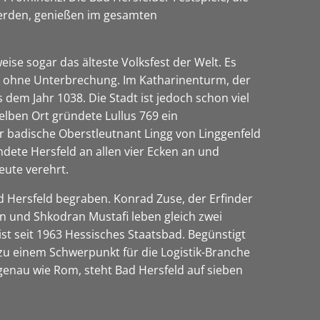
 werden, genießen im gesamten
weise sogar das älteste Volksfest der Welt. Es
er, ohne Unterbrechung. Im Katharinenturm, der
dem Jahr 1038. Die Stadt ist jedoch schon viel
selben Ort gründete Lullus 769 ein
er badische Oberstleutnant Lingg von Linggenfeld
ndete Hersfeld an allen vier Ecken an und
eute verehrt.
ad Hersfeld begraben. Konrad Zuse, der Erfinder
n und Shkodran Mustafi leben gleich zwei
st seit 1963 Hessisches Staatsbad. Begünstigt
zu einem Schwerpunkt für die Logistik-Branche
 genau wie Rom, steht Bad Hersfeld auf sieben