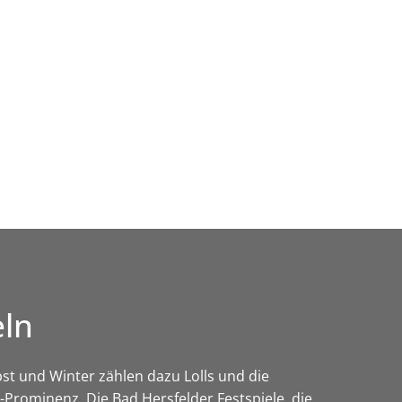
Wirtschaft & Zukunftsregion
eln
st und Winter zählen dazu Lolls und die
Prominenz. Die Bad Hersfelder Festspiele, die