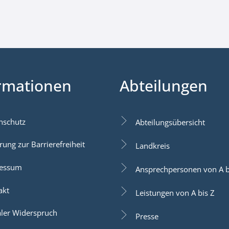
rmationen
Abteilungen
nschutz
Abteilungsübersicht
rung zur Barrierefreiheit
Landkreis
essum
Ansprechpersonen von A b
akt
Leistungen von A bis Z
aler Widerspruch
Presse