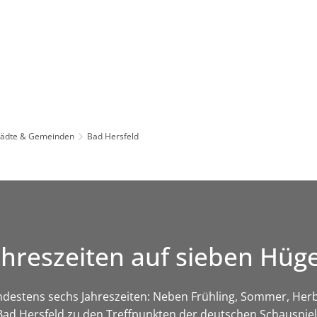
Leben in HEF-ROF
Landkreis & Verwaltung
tädte & Gemeinden
Bad Hersfeld
ahreszeiten auf sieben Hüg
ndestens sechs Jahreszeiten: Neben Frühling, Sommer, Herb
Bad Hersfeld zu den Treffpunkten der deutschen Schauspiel-