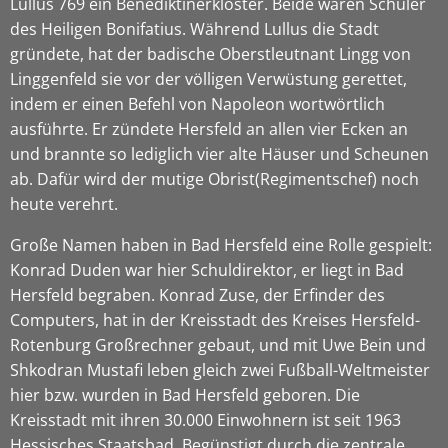
Lullus 769 ein Benediktinerkloster. Beide waren Schüler
des Heiligen Bonifatius. Während Lullus die Stadt
gründete, hat der badische Oberstleutnant Lingg von
Linggenfeld sie vor der völligen Verwüstung gerettet,
indem er einen Befehl von Napoleon wortwörtlich
ausführte. Er zündete Hersfeld an allen vier Ecken an
und brannte so lediglich vier alte Häuser und Scheunen
ab. Dafür wird der mutige Obrist(Regimentschef) noch
heute verehrt.
Große Namen haben in Bad Hersfeld eine Rolle gespielt:
Konrad Duden war hier Schuldirektor, er liegt in Bad
Hersfeld begraben. Konrad Zuse, der Erfinder des
Computers, hat in der Kreisstadt des Kreises Hersfeld-
Rotenburg Großrechner gebaut, und mit Uwe Bein und
Shkodran Mustafi leben gleich zwei Fußball-Weltmeister
hier bzw. wurden in Bad Hersfeld geboren. Die
Kreisstadt mit ihren 30.000 Einwohnern ist seit 1963
Hessisches Staatsbad. Begünstigt durch die zentrale