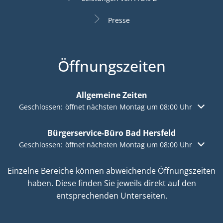
Presse
Öffnungszeiten
Allgemeine Zeiten
Klicken, um weitere Öffnungs- oder Schließzeiten auszuble
Geschlossen:
öffnet nächsten Montag um 08:00 Uhr
Bürgerservice-Büro Bad Hersfeld
Klicken, um weitere Öffnungs- oder Schließzeiten auszuble
Geschlossen:
öffnet nächsten Montag um 08:00 Uhr
Einzelne Bereiche können abweichende Öffnungszeiten
haben. Diese finden Sie jeweils direkt auf den
entsprechenden Unterseiten.