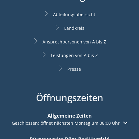
Abteilungsübersicht
Landkreis
Ansprechpersonen von A bis Z
Leistungen von A bis Z
Presse
Öffnungszeiten
Allgemeine Zeiten
Klicken, um weitere Öffnungs- oder Schließzeiten auszuble
Geschlossen:
öffnet nächsten Montag um 08:00 Uhr