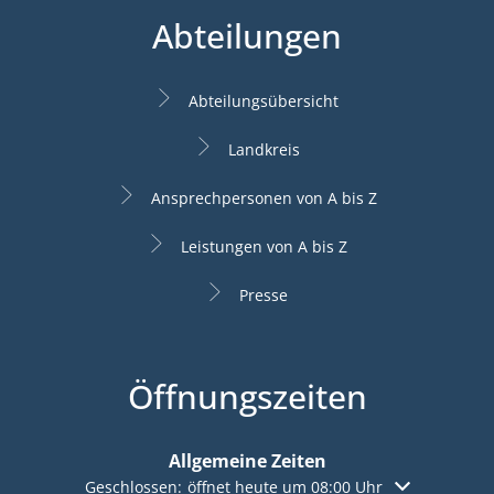
Abteilungen
Abteilungsübersicht
Landkreis
Ansprechpersonen von A bis Z
Leistungen von A bis Z
Presse
Öffnungszeiten
Allgemeine Zeiten
Klicken, um weitere Öffnungs- oder Schließzeiten aus
Geschlossen:
öffnet heute um 08:00 Uhr