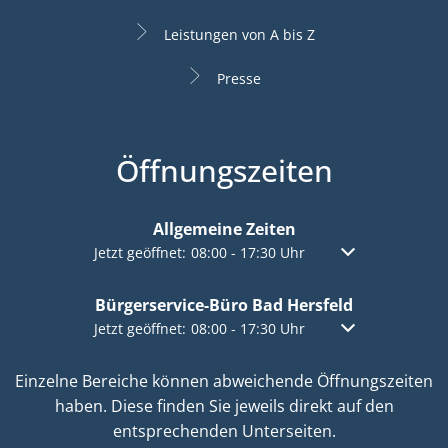
Leistungen von A bis Z
Presse
Öffnungszeiten
Allgemeine Zeiten
Klicken, um weitere Öffnungs- oder Schließzeiten a
Jetzt geöffnet:
08:00
-
17:30
Uhr
Von 08:00 bis 17:
Bürgerservice-Büro Bad Hersfeld
Klicken, um weitere Öffnungs- oder Schließzeiten a
Jetzt geöffnet:
08:00
-
17:30
Uhr
Von 08:00 bis 17:
Einzelne Bereiche können abweichende Öffnungszeiten
haben. Diese finden Sie jeweils direkt auf den
entsprechenden Unterseiten.