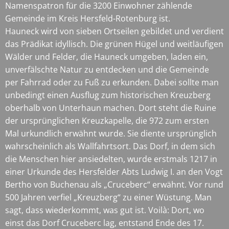
Namenspatron für die 3200 Einwohner zählende
Gemeinde im Kreis Hersfeld-Rotenburg ist.
Hauneck wird von sieben Ortseilen gebildet und verdient
das Prädikat idyllisch. Die grünen Hügel und weitläufigen
Wälder und Felder, die Hauneck umgeben, laden ein,
unverfälschte Natur zu entdecken und die Gemeinde
per Fahrrad oder zu Fuß zu erkunden. Dabei sollte man
unbedingt einen Ausflug zum historischen Kreuzberg
oberhalb von Unterhaun machen. Dort steht die Ruine
der ursprünglichen Kreuzkapelle, die 972 zum ersten
Mal urkundlich erwähnt wurde. Sie diente ursprünglich
wahrscheinlich als Wallfahrtsort. Das Dorf, in dem sich
die Menschen hier ansiedelten, wurde erstmals 1217 in
einer Urkunde des Hersfelder Abts Ludwig I. an den Vogt
Bertho von Buchenau als „Cruceberc“ erwähnt. Vor rund
500 Jahren verfiel „Kreuzberg“ zu einer Wüstung. Man
sagt, dass wiederkommt, was gut ist. Voilà: Dort, wo
einst das Dorf Cruceberc lag, entstand Ende des 17.