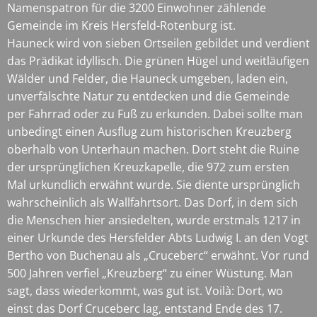
Namenspatron für die 3200 Einwohner zählende
Gemeinde im Kreis Hersfeld-Rotenburg ist.
Hauneck wird von sieben Ortseilen gebildet und verdient
das Prädikat idyllisch. Die grünen Hügel und weitläufigen
Wälder und Felder, die Hauneck umgeben, laden ein,
unverfälschte Natur zu entdecken und die Gemeinde
per Fahrrad oder zu Fuß zu erkunden. Dabei sollte man
unbedingt einen Ausflug zum historischen Kreuzberg
oberhalb von Unterhaun machen. Dort steht die Ruine
der ursprünglichen Kreuzkapelle, die 972 zum ersten
Mal urkundlich erwähnt wurde. Sie diente ursprünglich
wahrscheinlich als Wallfahrtsort. Das Dorf, in dem sich
die Menschen hier ansiedelten, wurde erstmals 1217 in
einer Urkunde des Hersfelder Abts Ludwig I. an den Vogt
Bertho von Buchenau als „Cruceberc“ erwähnt. Vor rund
500 Jahren verfiel „Kreuzberg“ zu einer Wüstung. Man
sagt, dass wiederkommt, was gut ist. Voilà: Dort, wo
einst das Dorf Cruceberc lag, entstand Ende des 17.