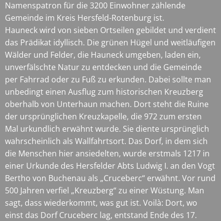
Namenspatron für die 3200 Einwohner zählende
Gemeinde im Kreis Hersfeld-Rotenburg ist.
Hauneck wird von sieben Ortseilen gebildet und verdient
das Prädikat idyllisch. Die grünen Hügel und weitläufigen
Wälder und Felder, die Hauneck umgeben, laden ein,
unverfälschte Natur zu entdecken und die Gemeinde
per Fahrrad oder zu Fuß zu erkunden. Dabei sollte man
unbedingt einen Ausflug zum historischen Kreuzberg
oberhalb von Unterhaun machen. Dort steht die Ruine
der ursprünglichen Kreuzkapelle, die 972 zum ersten
Mal urkundlich erwähnt wurde. Sie diente ursprünglich
wahrscheinlich als Wallfahrtsort. Das Dorf, in dem sich
die Menschen hier ansiedelten, wurde erstmals 1217 in
einer Urkunde des Hersfelder Abts Ludwig I. an den Vogt
Bertho von Buchenau als „Cruceberc“ erwähnt. Vor rund
500 Jahren verfiel „Kreuzberg“ zu einer Wüstung. Man
sagt, dass wiederkommt, was gut ist. Voilà: Dort, wo
einst das Dorf Cruceberc lag, entstand Ende des 17.