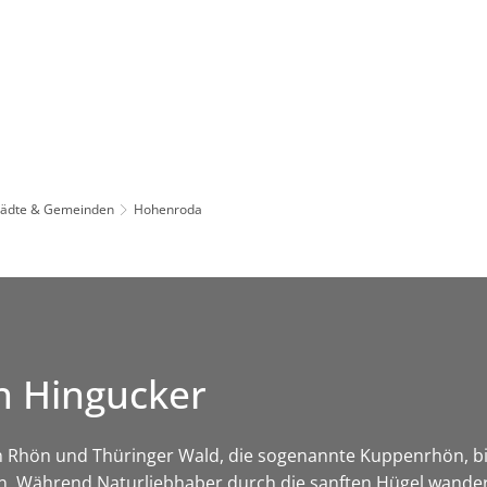
Leben in HEF-ROF
Landkreis & Verwaltung
tädte & Gemeinden
Hohenroda
n Hingucker
 Rhön und Thüringer Wald, die sogenannte Kuppenrhön, bi
. Während Naturliebhaber durch die sanften Hügel wander