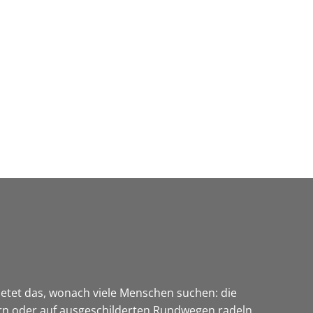
Wirtschaft & Zukunftsregion
etet das, wonach viele Menschen suchen: die
n oder auf ausgeschilderten Rundwegen radeln