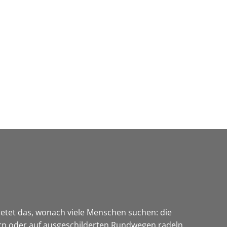
Wirtschaft & Zukunftsregion
etet das, wonach viele Menschen suchen: die
n oder auf ausgeschilderten Rundwegen radeln