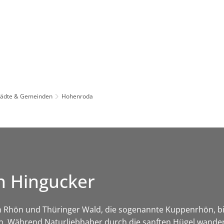
Leben in HEF-ROF
Landkreis & Verwaltung
tädte & Gemeinden
Hohenroda
n Hingucker
 Rhön und Thüringer Wald, die sogenannte Kuppenrhön, bi
. Während Naturliebhaber durch die sanften Hügel wander