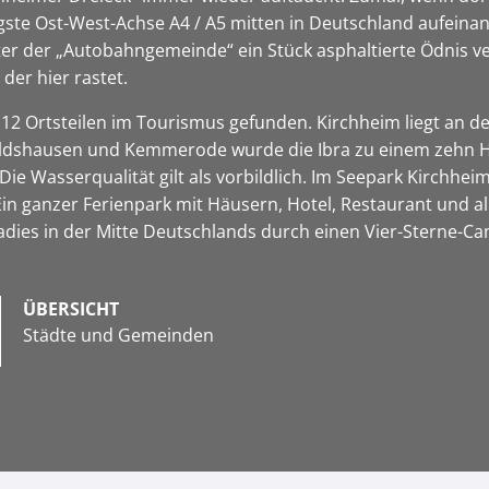
gste Ost-West-Achse A4 / A5 mitten in Deutschland aufeinand
nter der „Autobahngemeinde“ ein Stück asphaltierte Ödnis v
der hier rastet.
12 Ortsteilen im Tourismus gefunden. Kirchheim liegt an d
dshausen und Kemmerode wurde die Ibra zu einem zehn Hek
 Wasserqualität gilt als vorbildlich. Im Seepark Kirchheim
 Ein ganzer Ferienpark mit Häusern, Hotel, Restaurant und 
adies in der Mitte Deutschlands durch einen Vier-Sterne-C
ÜBERSICHT
Städte und Gemeinden