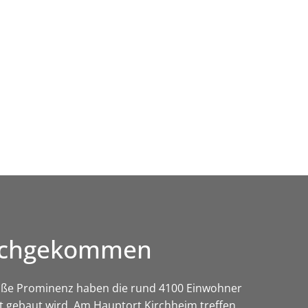
Wirtschaft & Zukunftsregion
durchgekommen
roße Prominenz haben die rund 4100 Einwohner
t gebaut wird. Am Hauptort Kirchheim treffen