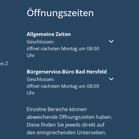
Öffnungszeiten
Allgemeine Zeiten
Klicken, um weitere Öffnungs- oder Schließzeiten a
Geschlossen:
öffnet nächsten Montag um 08:00
Uhr
is Z
Bürgerservice-Büro Bad Hersfeld
Klicken, um weitere Öffnungs- oder Schließzeiten a
Geschlossen:
öffnet nächsten Montag um 08:00
Uhr
Einzelne Bereiche können
abweichende Öffnungszeiten haben.
Diese finden Sie jeweils direkt auf
den entsprechenden Unterseiten.