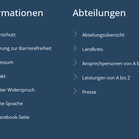
rmationen
Abteilungen
nschutz
Abteilungsübersicht
rung zur Barrierefreiheit
Landkreis
essum
Ansprechpersonen von A b
akt
Leistungen von A bis Z
aler Widerspruch
Presse
hte Sprache
acebook-Seite