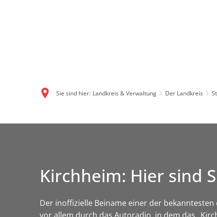
Sie sind hier:
Landkreis & Verwaltung
Der Landkreis
S
Kirchheim: Hier sin
Der inoffizielle Beiname einer der bekanntes
vor allem durch das Autoradio, in dem das „Kir