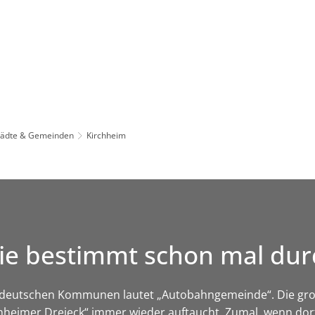
Leben in HEF-ROF
Landkreis & Verwaltung
tädte & Gemeinden
Kirchheim
d Sie bestimmt schon mal 
ten deutschen Kommunen lautet „Autobahngemeinde“. Die g
chheimer Dreieck“ immer wieder auftaucht. Zumal, wenn dor