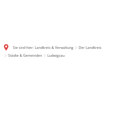
Sie sind hier:
Landkreis & Verwaltung
Der Landkreis
Städte & Gemeinden
Ludwigsau
Ludwigsau: Flächenstarke
Gemeinde mit Geschichte
Mit gut 111 Quadratkilometern ist Ludwigsau eine der
flächengrößten Gemeinden in ganz Hessen. Auch
Ludwigsau ist ein Produkt der Gebietsreform 1972. Im
Dreieck zwischen Rotenburg, Bebra und Bad Hersfeld