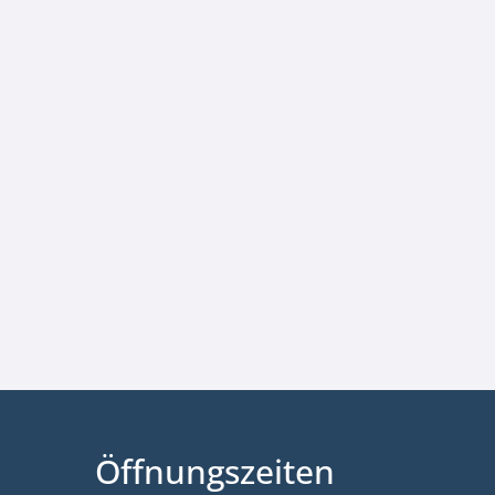
Öffnungszeiten