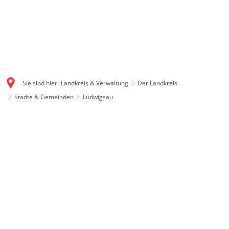
Sie sind hier:
Landkreis & Verwaltung
Der Landkreis
Städte & Gemeinden
Ludwigsau
Ludwigsau: Flächenstarke
Gemeinde mit Geschichte
Mit gut 111 Quadratkilometern ist Ludwigsau eine der
flächengrößten Gemeinden in ganz Hessen. Auch
Ludwigsau ist ein Produkt der Gebietsreform 1972. Im
Dreieck zwischen Rotenburg, Bebra und Bad Hersfeld