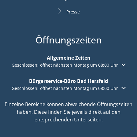
Presse
Öffnungszeiten
Allgemeine Zeiten
Klicken, um weitere Öffnungs- oder Schließzeiten auszuble
Geschlossen:
öffnet nächsten Montag um 08:00 Uhr
Bürgerservice-Büro Bad Hersfeld
Klicken, um weitere Öffnungs- oder Schließzeiten auszuble
Geschlossen:
öffnet nächsten Montag um 08:00 Uhr
Einzelne Bereiche können abweichende Öffnungszeiten
haben. Diese finden Sie jeweils direkt auf den
entsprechenden Unterseiten.