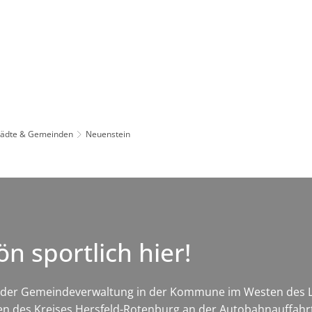
Leben in HEF-ROF
Landkreis & Verwaltung
tädte & Gemeinden
Neuenstein
n sportlich hier!
Sitz der Gemeindeverwaltung in der Kommune im Westen des L
ren des Kreises Hersfeld-Rotenburg an der Autobahnauffah