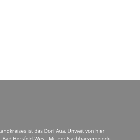
Wirtschaft & Zukunftsregion
andkreises ist das Dorf Aua. Unweit von hier
rt Bad Hersfeld-West. Mit der Nachbargemeinde